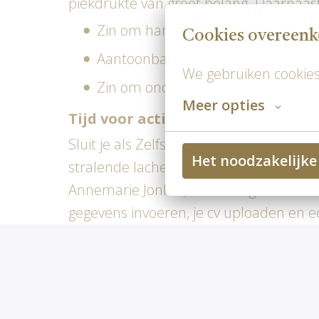
piekdrukte van groot belang. Daarnaast 
Zin om hard te werken
Cookies overeen
Aantoonbare ervaring van 4 tot 5 
We gebruiken cookies
Zin om onderdeel te worden van 
Meer opties
Tijd voor actie!
Sluit je als Zelfstandig Werkend Kok aan 
Het noodzakelijke
stralende lachebekjes. Meer informatie
Annemarie Jonker, HR Manager via 06 19
gegevens invoeren, je cv uploaden en 