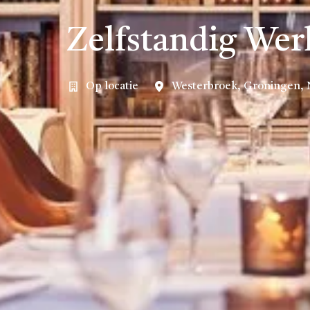
Zelfstandig We
Op locatie
Westerbroek
,
Groningen
,