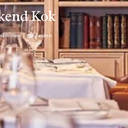
rkend Kok
Nederland
Keuken