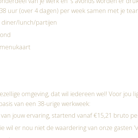
t onderdeel van je werk en 's avonds worden er dru
8 uur (over 4 dagen) per week samen met je team
diner/lunch/partijen
avond
 menukaart
ezellige omgeving, dat wil iedereen wel! Voor jou 
 basis van een 38-urige werkweek:
van jouw ervaring, startend vanaf €15,21 bruto pe
e wil er nou niet de waardering van onze gasten 'v