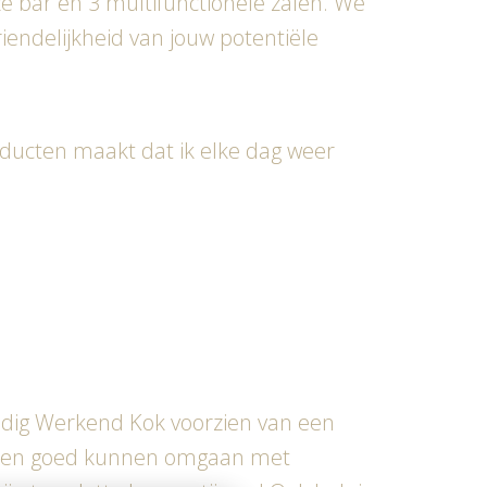
e bar en 3 multifunctionele zalen. We
endelijkheid van jouw potentiële
oducten maakt dat ik elke dag weer
standig Werkend Kok voorzien van een
elen en goed kunnen omgaan met