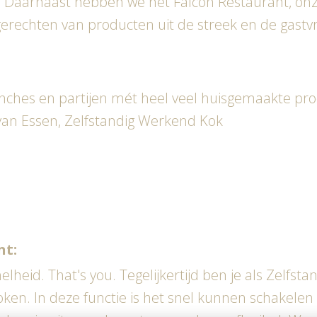
. Daarnaast hebben we het Falcon Restaurant, onz
echten van producten uit de streek en de gastvri
lunches en partijen mét heel veel huisgemaakte pr
an Essen, Zelfstandig Werkend Kok
nt:
elheid. That's you. Tegelijkertijd ben je als Zelf
n koken. In deze functie is het snel kunnen schak