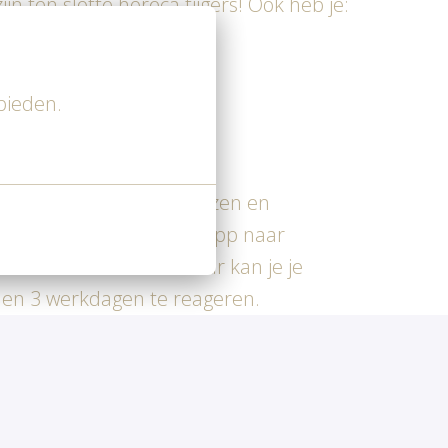
n ten slotte horeca tijgers! Ook heb je:
bieden.
itblinkers, sociale eindbazen en
l met of stuur een WhatsApp naar
nderstaande button. Daar kan je je
nen 3 werkdagen te reageren.