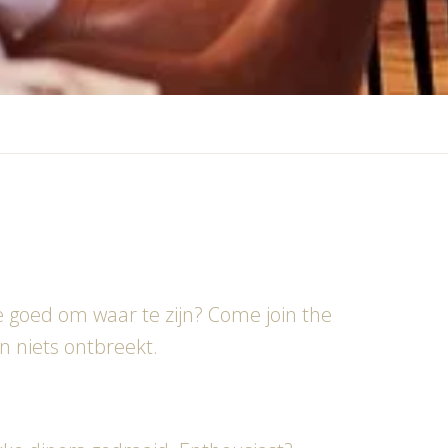
 goed om waar te zijn? Come join the
an niets ontbreekt.