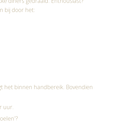
kke diners gedraaid. Enthousiast?
 bij door het:
ligt het binnen handbereik. Bovendien
r uur.
oelen'?