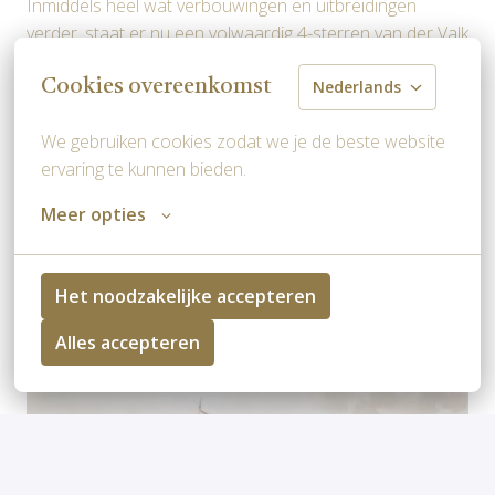
Inmiddels heel wat verbouwingen en uitbreidingen 
verder, staat er nu een volwaardig 4-sterren van der Valk 
hotel. 
Cookies overeenkomst
Nederlands
Momenteel wordt het stokje overgedragen aan Lorenzo 
van der Valk, de 4e generatie Valk in Groningen-
We gebruiken cookies zodat we je de beste website 
Westerbroek!
ervaring te kunnen bieden.
Meer opties
Het noodzakelijke accepteren
Alles accepteren