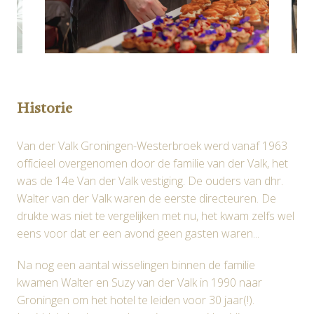
Historie
Van der Valk Groningen-Westerbroek werd vanaf 1963 
officieel overgenomen door de familie van der Valk, het 
was de 14e Van der Valk vestiging. De ouders van dhr. 
Walter van der Valk waren de eerste directeuren. De 
drukte was niet te vergelijken met nu, het kwam zelfs wel 
eens voor dat er een avond geen gasten waren...
Na nog een aantal wisselingen binnen de familie 
kwamen Walter en Suzy van der Valk in 1990 naar 
Groningen om het hotel te leiden voor 30 jaar(!). 