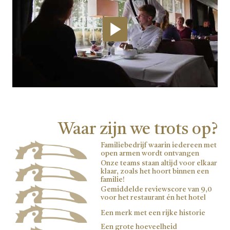
Waar zijn we trots op?
Familiebedrijf waarin iedereen met
open armen wordt ontvangen
Onze teams staan altijd voor elkaar
klaar, zoals het hoort binnen een
familie!
Gemiddelde reviewscore van 9,0
voor het restaurant én het hotel
Een merk met een rijke historie
Een grote hoeveelheid