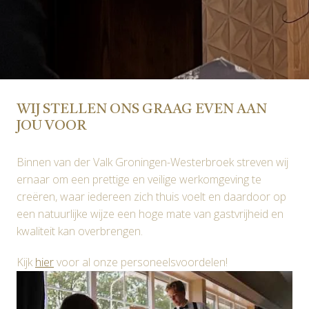
WIJ STELLEN ONS GRAAG EVEN AAN 
JOU VOOR
Binnen van der Valk Groningen-Westerbroek streven wij 
ernaar om een prettige en veilige werkomgeving te 
creëren, waar iedereen zich thuis voelt en daardoor op 
een natuurlijke wijze een hoge mate van gastvrijheid en 
kwaliteit kan overbrengen. 
Kijk 
hier
 voor al onze personeelsvoordelen!