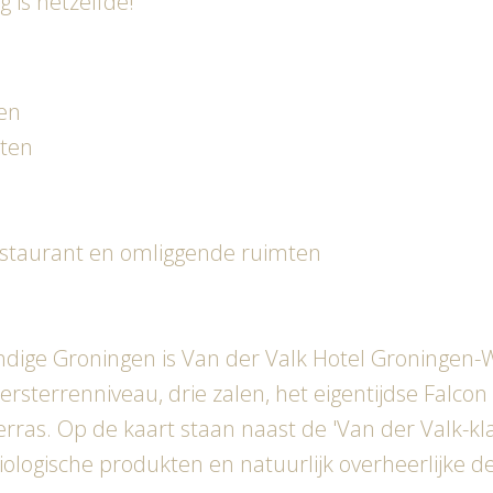
g is hetzelfde!
en
hten
staurant en omliggende ruimten
ndige Groningen is Van der Valk Hotel Groningen-
ersterrenniveau, drie zalen, het eigentijdse Falco
ras. Op de kaart staan naast de 'Van der Valk-kl
logische produkten en natuurlijk overheerlijke des