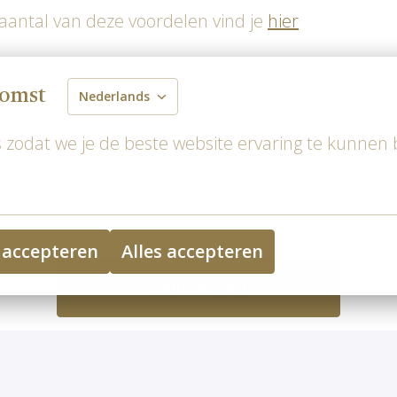
aantal van deze voordelen vind je
hier
komst
Nederlands
r aan bij je collega's: culinaire rockstars, spette
 zodat we je de beste website ervaring te kunnen 
 nodig of solliciteren? Dat is super eenvoudig: be
 26 91 67. Je mag uiteraard ook solliciteren via o
een motivatie achterlaten. We richten erop om bin
 accepteren
Alles accepteren
Solliciteren
of