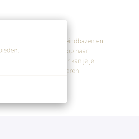
rende uitblinkers, sociale eindbazen en
bieden.
l met of stuur een WhatsApp naar
nderstaande button. Daar kan je je
nen 3 werkdagen te reageren.