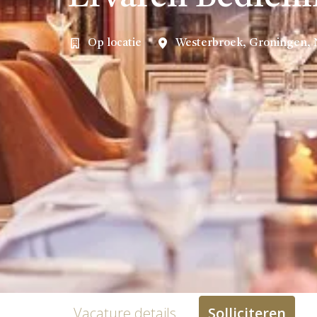
Op locatie
Westerbroek
,
Groningen
,
Vacature details
Solliciteren