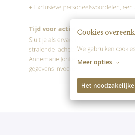
+
Exclusieve personeelsvoordelen, een 
Tijd voor actie!
Cookies overeen
Sluit je als ervaren bedieningsmedewerke
We gebruiken cookies
stralende lachebekjes. Meer informatie
Annemarie Jonker, HR Manager via 06 19
Meer opties
gegevens invoeren, je cv uploaden en 
Het noodzakelijke