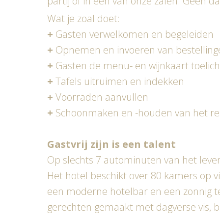
partij of in een van onze zalen. Geen da
Wat je zoal doet:
+
Gasten verwelkomen en begeleiden
+
Opnemen en invoeren van bestelling
+
Gasten de menu- en wijnkaart toelic
+
Tafels uitruimen en indekken
+
Voorraden aanvullen
+
Schoonmaken en -houden van het re
Gastvrij zijn is een talent
Op slechts 7 autominuten van het leve
Het hotel beschikt over 80 kamers op vi
een moderne hotelbar en een zonnig ter
gerechten gemaakt met dagverse vis, bio