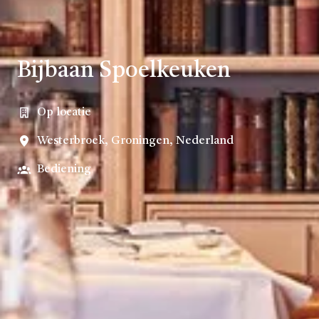
Bijbaan Spoelkeuken
Op locatie
Westerbroek
,
Groningen
,
Nederland
Bediening