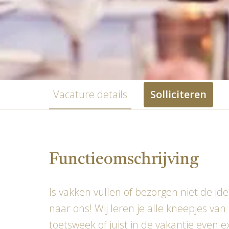
Vacature details
Solliciteren
Functieomschrijving
Is vakken vullen of bezorgen niet de id
naar ons! Wij leren je alle kneepjes v
toetsweek of juist in de vakantie even e