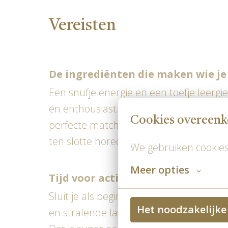
Vereisten
De ingrediënten die maken wie je
Een snufje energie en een toefje leergi
én enthousiast. Door jouw vriendelijke 
Cookies overeen
perfecte match voor ons bedrijf. Daarna
ten slotte horeca tijgers!
We gebruiken cookies
Meer opties
Tijd voor actie!
Sluit je als beginnend bedieningsmedewer
Het noodzakelijke
en stralende lachebekjes. Meer informat