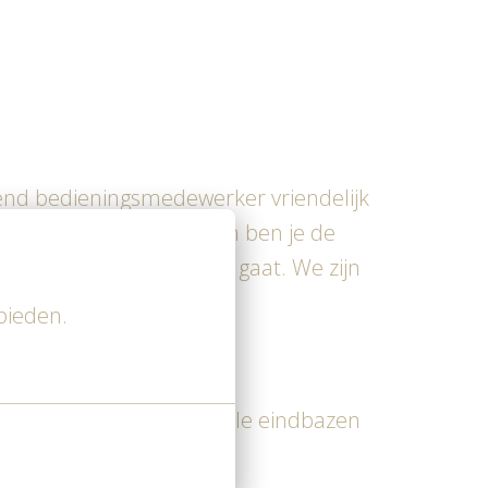
innend bedieningsmedewerker vriendelijk
e leren en hard te werken ben je de
l als het om werktijden gaat. We zijn
bieden.
terende uitblinkers, sociale eindbazen