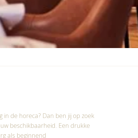
g in de horeca? Dan ben jij op zoek
 jouw beschikbaarheid. Een drukke
Zorg als beginnend