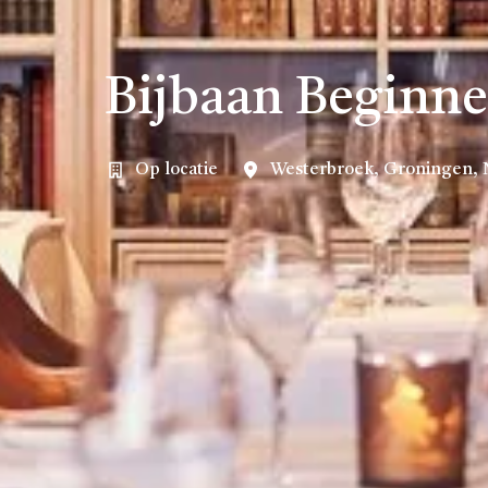
Bijbaan Beginn
Op locatie
Westerbroek
,
Groningen
,