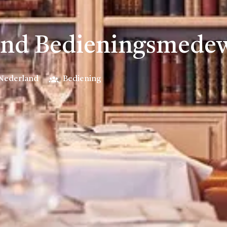
end Bedieningsmede
Nederland
Bediening